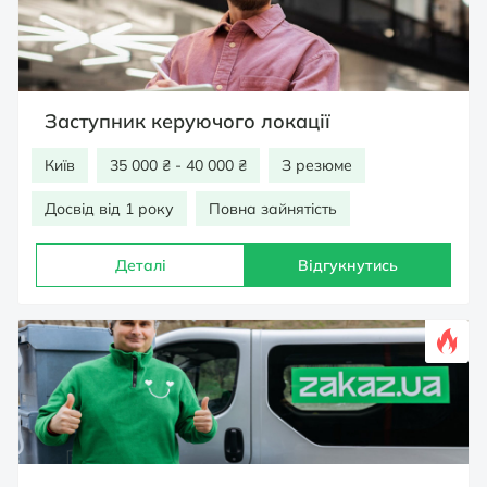
Заступник керуючого локації
Київ
35 000 ₴ - 40 000 ₴
З резюме
Досвід від 1 року
Повна зайнятість
Деталі
Відгукнутись