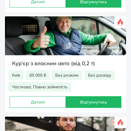
Деталі
Відгукнутись
Кур'єр з власним авто (від 0,2 т)
Київ
65 000 ₴
Без резюме
Без досвіду
Часткова, Повна зайнятість
Деталі
Відгукнутись