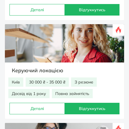
Деталі
Відгукнутись
Керуючий локацією
Київ
30 000 ₴ - 35 000 ₴
З резюме
Досвід від 1 року
Повна зайнятість
Деталі
Відгукнутись