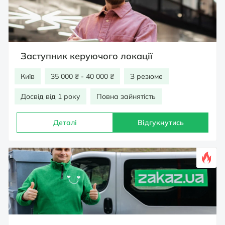
Заступник керуючого локації
Київ
35 000 ₴ - 40 000 ₴
З резюме
Досвід від 1 року
Повна зайнятість
Деталі
Відгукнутись