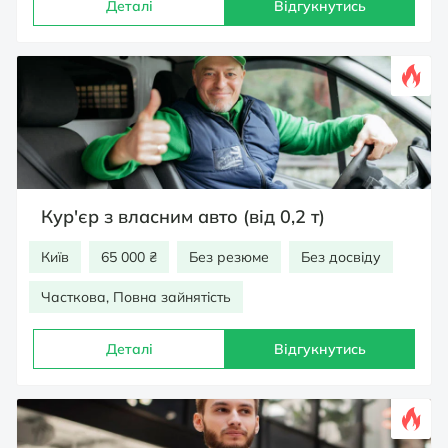
Деталі
Відгукнутись
Кур'єр з власним авто (від 0,2 т)
Київ
65 000 ₴
Без резюме
Без досвіду
Часткова, Повна зайнятість
Деталі
Відгукнутись