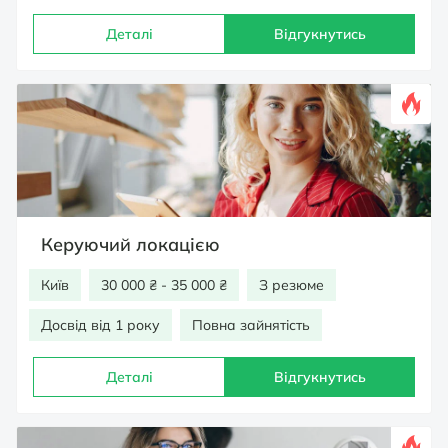
Деталі
Відгукнутись
Керуючий локацією
Київ
30 000 ₴ - 35 000 ₴
З резюме
Досвід від 1 року
Повна зайнятість
Деталі
Відгукнутись