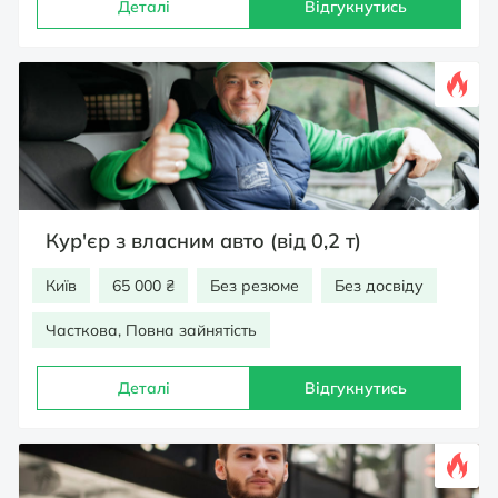
Деталі
Відгукнутись
Кур'єр з власним авто (від 0,2 т)
Київ
65 000 ₴
Без резюме
Без досвіду
Часткова, Повна зайнятість
Деталі
Відгукнутись