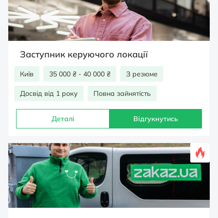
Заступник керуючого локації
Київ
35 000 ₴ - 40 000 ₴
З резюме
Досвід від 1 року
Повна зайнятість
Деталі
Відгукнутись